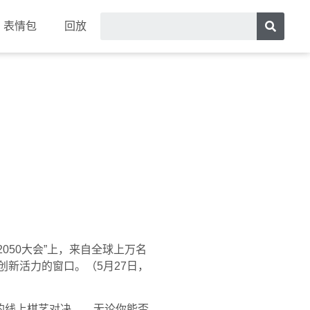
表情包
回放
050大会”上，来自全球上万名
创新活力的窗口。（5月27日，
的线上棋艺对决……无论你能否