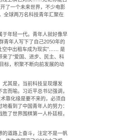
打开了一个未来世界，不少电影
区，全球两万名科技青年汇聚在
属于年轻一代。青年人就好像早
青年人写下了自己2050年的
空中出租车成为现实”…… 是
来了“爱国、进步、民主、科
目标，积聚不断向前发展的动
。尤其是，当前科技呈现爆发
不言而喻。习近平总书记强调，
技术靠化缘是要不来的，必须自
慰地看到了中国青年人的努力：
战胜了世界围棋第一人朴廷桓，
想的道路上奋斗，注定不是一帆