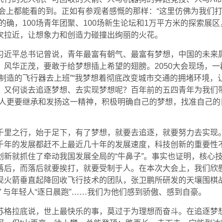
大会上都能看的到。正如有参观者感慨的那样：“这里仿佛为我们
的确，100场青年团聚、100场新生论坛和1万平方米的探索展
次拉近，让想象力和创造力碰撞出绚丽的火花。
习近平总书记曾说，青年最富有朝气、最富有梦想，中国的未来
风华正茂，要敢于给梦想插上希望的翅膀。2050大会现场，一群
制造的飞行器去上班”“我梦想着彻底改变城市交通的拥堵环境，让
，又何谈去追逐梦想、去实现梦想呢？百年前的五四青年为我们带
年人更要继承和发扬这一精神，积极明确自己的梦想，找准自己的
千里之行，始于足下，有了梦想，就要去追逐，就要努力去实现
千年的发展都赶不上最近几十年的发展速度，科技创新的重要性
创新就抓住了牵动我国发展全局的“牛鼻子”。事实也证明，核心
落后，而落后就要挨打，就要受制于人。在本次大会上，我们欣
现火箭垂直起降回收飞行技术的团队，张卫鹏所研发的天壤围棋
” 与年轻人“逐日晨跑”……我们为他们感到骄傲、感到自豪。
苏格拉底说，世上最快乐的事，莫过于为理想而奋斗。在追逐梦