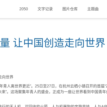
2050
文字记录
图片仓库
主题曲
量 让中国创造走向世界
走向世界
人离世界更近”。25日至27日，在杭州云栖小镇召开的首届“2
“未来”。这场聚集年青人的盛会，正成为一扇让世界看到中国青年
的无人机、可回收的火箭、人与机器狗的奔跑竞技、人与AI