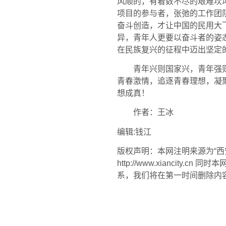
风顺的，有着数不尽的艰难坎坷
项目的参与者，张弛的工作团
奋斗创造，才让中国的民用大
异，青年人更要以奋斗者的姿
在民族复兴的征程中迈出坚定
青年兴则国家兴，青年强则国
青春激情，追逐青春理想，凝
想成真！
作者：王冰
编辑:钱江
版权声明：本网注明来源为“
http://www.xianc
系，我们将在第一时间删除内