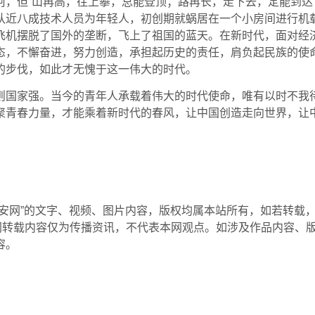
，但“山再高，往上攀，总能登顶；路再长，走下去，定能到达”
队近八成技术人员为年轻人，初创期就蜗居在一个小房间进行机
飞机摆脱了国外的垄断，飞上了祖国的蓝天。在新时代，面对经
态，不懈奋进，努力创造，承担起历史的责任，肩负起民族的使
的步伐，如此才无愧于这一伟大的时代。
家强。当今的青年人承载着伟大的时代使命，唯有以时不我
聚青春力量，才能乘着新时代的春风，让中国创造走向世界，让
西安网”的文字、视频、图片内容，版权均属本站所有，如若转载
ity.cn 同时本网转载内容仅为传播资讯，不代表本网观点。如涉及作品
容。