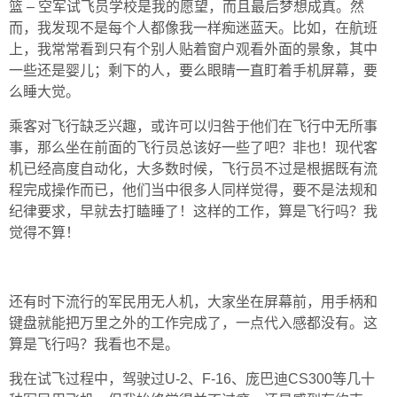
篮 – 空军试飞员学校是我的愿望，而且最后梦想成真。然
而，我发现不是每个人都像我一样痴迷蓝天。比如，在航班
上，我常常看到只有个别人贴着窗户观看外面的景象，其中
一些还是婴儿；剩下的人，要么眼睛一直盯着手机屏幕，要
么睡大觉。
乘客对飞行缺乏兴趣，或许可以归咎于他们在飞行中无所事
事，那么坐在前面的飞行员总该好一些了吧？非也！现代客
机已经高度自动化，大多数时候，飞行员不过是根据既有流
程完成操作而已，他们当中很多人同样觉得，要不是法规和
纪律要求，早就去打瞌睡了！这样的工作，算是飞行吗？我
觉得不算！
还有时下流行的军民用无人机，大家坐在屏幕前，用手柄和
键盘就能把万里之外的工作完成了，一点代入感都没有。这
算是飞行吗？我看也不是。
我在试飞过程中，驾驶过U-2、F-16、庞巴迪CS300等几十