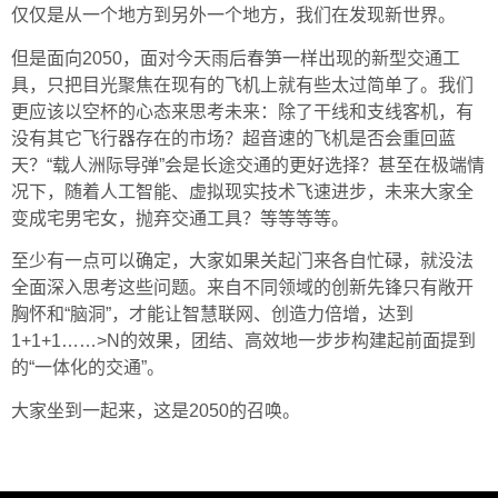
仅仅是从一个地方到另外一个地方，我们在发现新世界。
但是面向2050，面对今天雨后春笋一样出现的新型交通工
具，只把目光聚焦在现有的飞机上就有些太过简单了。我们
更应该以空杯的心态来思考未来：除了干线和支线客机，有
没有其它飞行器存在的市场？超音速的飞机是否会重回蓝
天？“载人洲际导弹”会是长途交通的更好选择？甚至在极端情
况下，随着人工智能、虚拟现实技术飞速进步，未来大家全
变成宅男宅女，抛弃交通工具？等等等等。
至少有一点可以确定，大家如果关起门来各自忙碌，就没法
全面深入思考这些问题。来自不同领域的创新先锋只有敞开
胸怀和“脑洞”，才能让智慧联网、创造力倍增，达到
1+1+1……>N的效果，团结、高效地一步步构建起前面提到
的“一体化的交通”。
大家坐到一起来，这是2050的召唤。