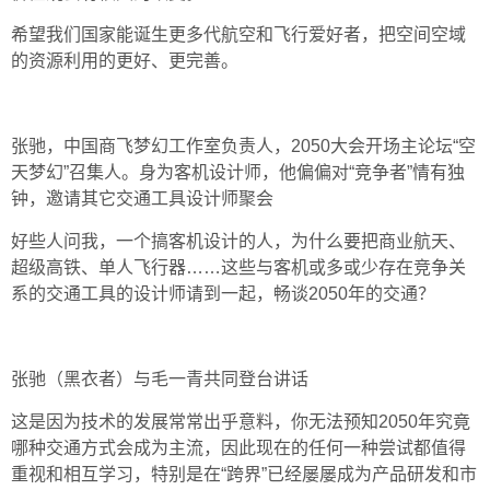
希望我们国家能诞生更多代航空和飞行爱好者，把空间空域
的资源利用的更好、更完善。
张驰，中国商飞梦幻工作室负责人，2050大会开场主论坛“空
天梦幻”召集人。身为客机设计师，他偏偏对“竞争者”情有独
钟，邀请其它交通工具设计师聚会
好些人问我，一个搞客机设计的人，为什么要把商业航天、
超级高铁、单人飞行器……这些与客机或多或少存在竞争关
系的交通工具的设计师请到一起，畅谈2050年的交通？
张驰（黑衣者）与毛一青共同登台讲话
这是因为技术的发展常常出乎意料，你无法预知2050年究竟
哪种交通方式会成为主流，因此现在的任何一种尝试都值得
重视和相互学习，特别是在“跨界”已经屡屡成为产品研发和市