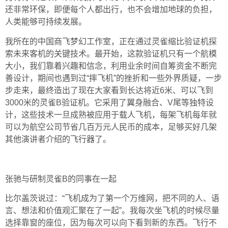
还非常环保，即便每个人都出行，也不会增加地球的负担，
人类能够可持续发展。
我所在的中国商飞梦幻工作室，正在通过灵雀缩比验证机探
索未来客机的关键技术。最开始，这款验证机只有一个航模
大小，我们靠着兴趣和信念，利用业余时间自筹资金不断完
善设计，期间也遇到过“摔飞机”的挫折和一些外界质疑，一步
步走来，最终造出了现在大家看到长达将近6米、可以飞到
3000米的灵雀B验证机。它采用了翼身融合、V尾等独特设
计，这些技术一旦成熟被应用于载人飞机，每架飞机每年就
可以为航空公司节省几百万元人民币的成本，足够买好几架
其他演讲者介绍的飞行器了。
张驰与研制灵雀B的同事在一起
比尔盖茨说过：“飞机成为了第一个万维网，把不同的人、语
言、想法和价值观汇聚在了一起”。我每次坐飞机的时候尽量
选择靠窗的座位，因为每次可以向下看到新的东西。飞行不