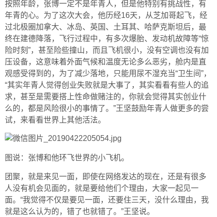
按照年龄，张博一定不是年青人，但是他特别有挑战性，有
年青的心。为了这次大会，他历经16天，从芝加哥起飞，经
过北极圈加拿大、冰岛、英国、土耳其、哈萨克斯坦后，最
终在建德降落，飞行过程中，有多次爆胎、发动机故障等“惊
险时刻”，甚至险些撞山，而且飞机很小，没有空调也没有加
压设备，这意味着外面气候和温度无论多么恶劣，舱内是直
观感受得到的，为了减少落地，只能用尿不湿充当“卫生间”，
“其实年青人觉得创业失败就是大事了，其实看看有些人的追
求，甚至是需要搭上性命做赌注的，你就会觉得其实创业什
么的，都是风险很小的事情了。”王坚鼓励年青人做更多的尝
试，来看看世界上其他活法。
图说：张博和他环飞世界的小飞机。
团聚，就是来见一面，即使在网络发达的现在，还是有很多
人没有机会见面的，就是要给他们个理由，大家一起见一
面。“我觉得不仅是要见一面，还要住三天，没什么理由，我
就是这么认为的，错了也就错了。”王坚说。