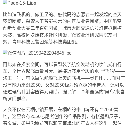
比如造飞机的、做卫星的、敲代码的志愿者一起发起的空天
梦幻团聚，探索人工智能技术的内容从业者团聚，中国航空
创新创业大赛三年百强团聚，城市大脑交通信号灯模拟调控
大赛，高校区块链技术社区团聚，微软亚洲研究院院友团
聚，青年科技民警团聚等科技类团聚。
再比如在探索空间，可以看到装了航空发动机的喷气式自行
车，全世界起飞重量最大、最接近商用阶段的水上“飞船”——
海王一号，可以靠氢能源飞上天的飞机——灵雀H……而对于
没有能力来到2050、又对2050极为感兴趣的年青人，还可以
通过候鸟计划容器得到帮助。据了解，今年最远的“候鸟”来自
所罗门群岛。
大会不仅在云栖小镇开展，在桐庐的牛山坞还有个2050营
地，这里会有2050志愿者创作的作品陈列，有帐篷和屋子，
有桌游，如果你愿意可以和天南海北的年青人在这里一起住