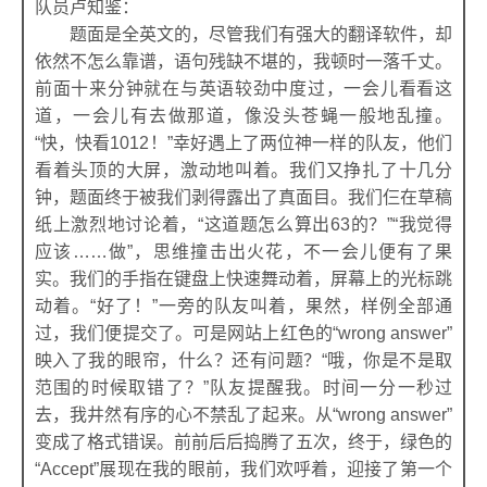
队员卢知鉴：
题面是全英文的，尽管我们有强大的翻译软件，却
依然不怎么靠谱，语句残缺不堪的，我顿时一落千丈。
前面十来分钟就在与英语较劲中度过，一会儿看看这
道，一会儿有去做那道，像没头苍蝇一般地乱撞。
“快，快看1012！”幸好遇上了两位神一样的队友，他们
看着头顶的大屏，激动地叫着。我们又挣扎了十几分
钟，题面终于被我们剥得露出了真面目。我们仨在草稿
纸上激烈地讨论着，“这道题怎么算出63的？”“我觉得
应该……做”，思维撞击出火花，不一会儿便有了果
实。我们的手指在键盘上快速舞动着，屏幕上的光标跳
动着。“好了！”一旁的队友叫着，果然，样例全部通
过，我们便提交了。可是网站上红色的“wrong answer”
映入了我的眼帘，什么？还有问题？“哦，你是不是取
范围的时候取错了？”队友提醒我。时间一分一秒过
去，我井然有序的心不禁乱了起来。从“wrong answer”
变成了格式错误。前前后后捣腾了五次，终于，绿色的
“Accept”展现在我的眼前，我们欢呼着，迎接了第一个