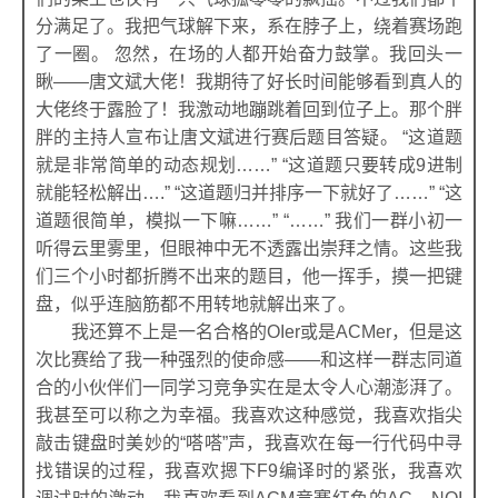
分满足了。我把气球解下来，系在脖子上，绕着赛场跑
了一圈。 忽然，在场的人都开始奋力鼓掌。我回头一
瞅——唐文斌大佬！我期待了好长时间能够看到真人的
大佬终于露脸了！我激动地蹦跳着回到位子上。那个胖
胖的主持人宣布让唐文斌进行赛后题目答疑。 “这道题
就是非常简单的动态规划……” “这道题只要转成9进制
就能轻松解出….” “这道题归并排序一下就好了……” “这
道题很简单，模拟一下嘛……” “……” 我们一群小初一
听得云里雾里，但眼神中无不透露出崇拜之情。这些我
们三个小时都折腾不出来的题目，他一挥手，摸一把键
盘，似乎连脑筋都不用转地就解出来了。
我还算不上是一名合格的OIer或是ACMer，但是这
次比赛给了我一种强烈的使命感——和这样一群志同道
合的小伙伴们一同学习竞争实在是太令人心潮澎湃了。
我甚至可以称之为幸福。我喜欢这种感觉，我喜欢指尖
敲击键盘时美妙的“嗒嗒”声，我喜欢在每一行代码中寻
找错误的过程，我喜欢摁下F9编译时的紧张，我喜欢