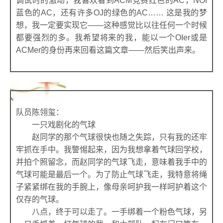
调试时的激动，我喜欢看到ACM竞赛红色的AC，NOI
蓝色的AC，还有许多OJ的绿色的AC…… 这是我的梦
想，我一定要实现它——这种感觉比以往任何一个时候
都要强烈的多。我希望将来的我，能以一个OIer或是
ACMer的身份再来回看这篇文章——然后笑出声来。
队员陈翎玺：
一只戏剧化的气球
赵同学的那个气球很快也随之失踪，只有我的还牢
牢抓在手中。我警惕起来，因为我想拿着气球回学校，
并拍个照留念，而赵同学的气球飞走，意味着我手中的
气球可能是最后一个。为了防止气球飞走，我特意将绳
子紧紧绑在我的手腕上，像母亲呵护我一样呵护着这个
仅存的气球。
八点，终于可以走了。一手绑着一个粉色气球，另