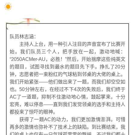
队员林志涵：
主持人上台，用一种引人注目的声音宣布了比赛开
始。我们队员三个人，把手放在一起，激动地喊：
“2050ACMer-AU，必胜！”然后，开始揣摩这些纯英文
的题目，试图寻找到最水的题目先下手。挣扎了20分
钟，志愿者把一束粉红的气球粘到邻桌的大佬的桌上。
我们开始紧张——他们做出来了一题，而我们却空空如
也。50分钟左右，在经过不下4次的失败后，我们终于
AC了一道题，抑制不住激动地心情，鼓起掌来，十分
宏亮，难以停息——直到我们发觉领桌的选手和主持人
都投来了惊吓的眼神。
获得了一题AC的动力，我们更加激情澎湃。可惜
再多的激情也弥补不了技术上的缺陷。到比赛结束，我
们的桌上也仅有一只气球孤零零的飘摇。不过我们都十