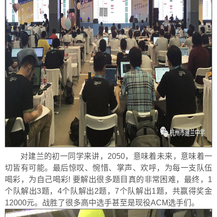
对建兰的初一同学来讲，2050，意味着未来，意味着一
切皆有可能。最后惊叹、惋惜、掌声、欢呼，为每一支队伍
喝彩，为自己喝彩! 要解出很多题目真的非常困难，最终，1
个队解出3题，4个队解出2题，7个队解出1题，共赢得奖金
12000元。战胜了很多高中选手甚至是现役ACM选手们。