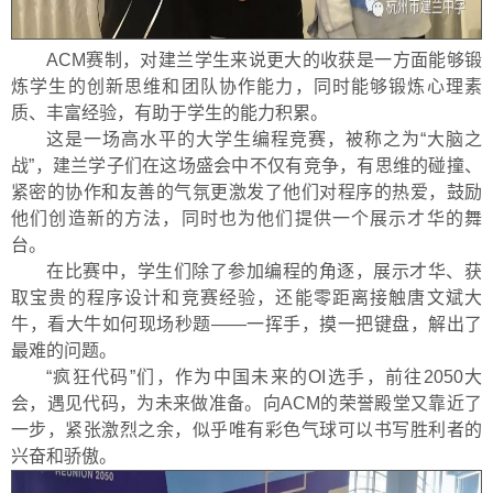
ACM赛制，对建兰学生来说更大的收获是一方面能够锻
炼学生的创新思维和团队协作能力，同时能够锻炼心理素
质、丰富经验，有助于学生的能力积累。
这是一场高水平的大学生编程竞赛，被称之为“大脑之
战”，建兰学子们在这场盛会中不仅有竞争，有思维的碰撞、
紧密的协作和友善的气氛更激发了他们对程序的热爱，鼓励
他们创造新的方法，同时也为他们提供一个展示才华的舞
台。
在比赛中，学生们除了参加编程的角逐，展示才华、获
取宝贵的程序设计和竞赛经验，还能零距离接触唐文斌大
牛，看大牛如何现场秒题——一挥手，摸一把键盘，解出了
最难的问题。
“疯狂代码”们，作为中国未来的OI选手，前往2050大
会，遇见代码，为未来做准备。向ACM的荣誉殿堂又靠近了
一步，紧张激烈之余，似乎唯有彩色气球可以书写胜利者的
兴奋和骄傲。