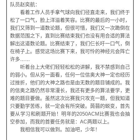
队员赵奕航：
看着工作人员手拿气球向我们径直走来，我们终于
松了一口气，脸上洋溢着笑容。比赛的最后的一小时，
我们又筛到一道数论题，但很可惜，我们又一次跪倒在
数据范围之下，直到比赛结束我们也没有用合适的算法
解出这道数论题。比赛结束了，我们仨长吁一口气，倒
在椅子上。感觉这场比赛下来，我可怜的神经元会阵亡
许多……
听着台上大佬们轻轻松松的讲解，我不禁感到自己
的弱小。但从另一面看，任何一位信奥大神一定也经历
过挫折，他们的大神之路也是由无数的题目铺成的。我
的信奥之路仍然非常漫长，我还有更多的算法要学，更
难的题目要做。虽然这次比赛我只攻克一题，但我知道
只要勤学苦练，就一定会有所突破。蒟蒻的蜕变，首先
要从学习和刷题开始！明年的2050ACM比赛我也会抽
空参加，而我的首要任务就是：AC两题以上。
我相信我可以做到。加油吧，少年！