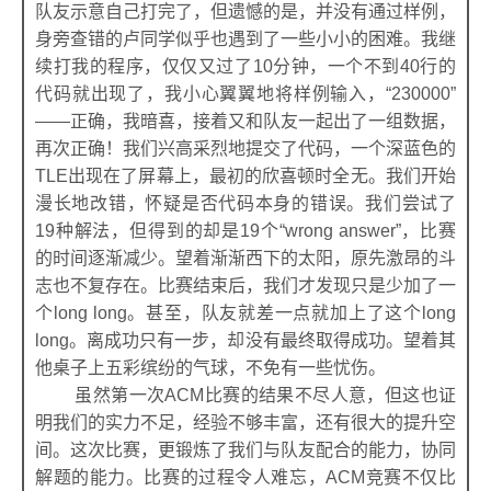
队友示意自己打完了，但遗憾的是，并没有通过样例，
身旁查错的卢同学似乎也遇到了一些小小的困难。我继
续打我的程序，仅仅又过了10分钟，一个不到40行的
代码就出现了，我小心翼翼地将样例输入，“230000”
——正确，我暗喜，接着又和队友一起出了一组数据，
再次正确！我们兴高采烈地提交了代码，一个深蓝色的
TLE出现在了屏幕上，最初的欣喜顿时全无。我们开始
漫长地改错，怀疑是否代码本身的错误。我们尝试了
19种解法，但得到的却是19个“wrong answer”，比赛
的时间逐渐减少。望着渐渐西下的太阳，原先激昂的斗
志也不复存在。比赛结束后，我们才发现只是少加了一
个long long。甚至，队友就差一点就加上了这个long
long。离成功只有一步，却没有最终取得成功。望着其
他桌子上五彩缤纷的气球，不免有一些忧伤。
虽然第一次ACM比赛的结果不尽人意，但这也证
明我们的实力不足，经验不够丰富，还有很大的提升空
间。这次比赛，更锻炼了我们与队友配合的能力，协同
解题的能力。比赛的过程令人难忘，ACM竞赛不仅比