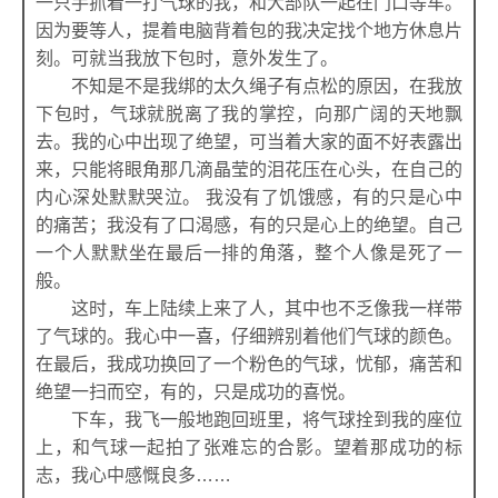
一只手抓着一打气球的我，和大部队一起在门口等车。
因为要等人，提着电脑背着包的我决定找个地方休息片
刻。可就当我放下包时，意外发生了。
不知是不是我绑的太久绳子有点松的原因，在我放
下包时，气球就脱离了我的掌控，向那广阔的天地飘
去。我的心中出现了绝望，可当着大家的面不好表露出
来，只能将眼角那几滴晶莹的泪花压在心头，在自己的
内心深处默默哭泣。 我没有了饥饿感，有的只是心中
的痛苦；我没有了口渴感，有的只是心上的绝望。自己
一个人默默坐在最后一排的角落，整个人像是死了一
般。
这时，车上陆续上来了人，其中也不乏像我一样带
了气球的。我心中一喜，仔细辨别着他们气球的颜色。
在最后，我成功换回了一个粉色的气球，忧郁，痛苦和
绝望一扫而空，有的，只是成功的喜悦。
下车，我飞一般地跑回班里，将气球拴到我的座位
上，和气球一起拍了张难忘的合影。望着那成功的标
志，我心中感慨良多……