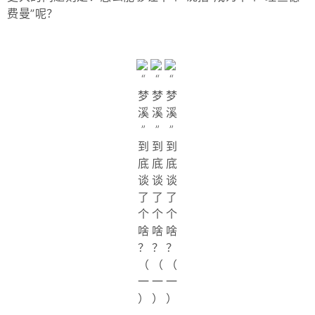
费曼”呢？