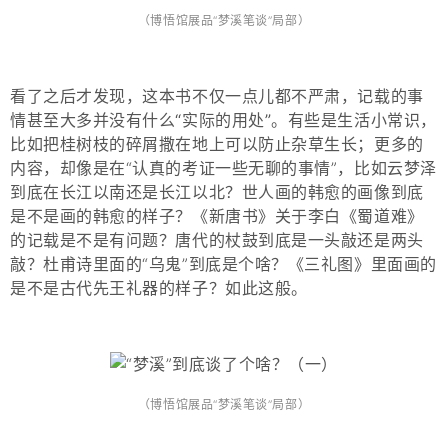
（博悟馆展品“梦溪笔谈”局部）
看了之后才发现，
这本书不仅一点儿都不严肃，记载的事
情甚至大多并没有什么“实际的用处”。
有些是生活小常识，
比如把桂树枝的碎屑撒在地上可以防止杂草生长；更多的
内容，却像是在“认真的考证一些无聊的事情”，比如云梦泽
到底在长江以南还是长江以北？世人画的韩愈的画像到底
是不是画的韩愈的样子？《新唐书》关于李白《蜀道难》
的记载是不是有问题？唐代的杖鼓到底是一头敲还是两头
敲？杜甫诗里面的“乌鬼”到底是个啥？《三礼图》里面画的
是不是古代先王礼器的样子？如此这般。
（博悟馆展品“梦溪笔谈”局部）