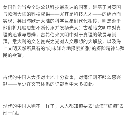
美国作为当今全球公认科技最发达的国家，是基于对英国
与欧洲大陆的科技成果——尤其是科技人才——的继承而
实现；英国与欧洲大陆的科学巨星们代代相传，则是源于
他们将几股思想不断传承并发扬光大：
古希腊文明
中对真
理的追求与思辨，
古希伯来文明
中对于真理的敬畏与崇
拜，
意大利的文艺复兴之光
对人文思想的大解放，以及
海
上文明
天然所具有的“向未知之地探索扩张”的探险精神与殖
民的欲望。
古代的中国人大多对土地十分看重，对海洋则不那么感兴
趣——至少在文官体系的记载当中大多如此。
现代的中国人则不一样了，人人都知道要去“蓝海”“红海”去
闯一闯。