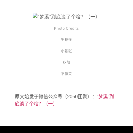
Photo Credits
生榴莲
小张张
冬阳
不懒菜
原文始发于微信公众号（2050团聚）：
“梦溪”到
底谈了个啥？（一）