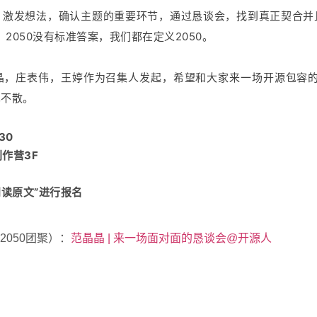
，激发想法，确认主题的重要环节，通过恳谈会，找到真正契合并
，2050没有标准答案，我们都在定义2050。
晶，庄表伟，王婷作为召集人发起，希望和大家来一场开源包容的交
见不散。
30
创作营3F
阅读原文”进行报名
050团聚）：
范晶晶 | 来一场面对面的恳谈会@开源人