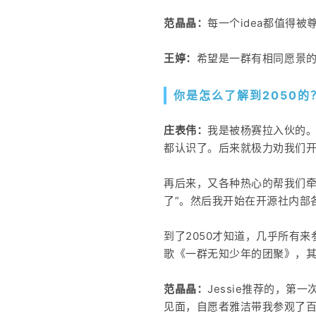
范晶晶：
每一个idea都值得被
王婷：
希望是一群有相同愿景的
你是怎么了解到2050的
庄表伟：
我是被杨赛拉入伙的。
都认识了。后来就极力劝我们开源
再后来，又各种热心的帮我们牵
了”。然后我开始在开源社内部
到了2050才知道，几乎所有
歌《一群无知少年的团聚》，其
范晶晶：
Jessie推荐的，第一次
见面，自愿者雅洁带我参观了百