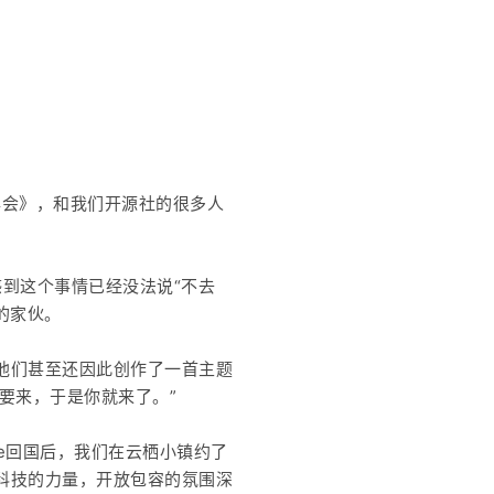
源年会》，和我们开源社的很多人
到这个事情已经没法说“不去
的家伙。
他们甚至还因此创作了一首主题
要来，于是你就来了。”
essie回国后，我们在云栖小镇约了
科技的力量，开放包容的氛围深