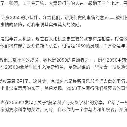
拍了一张照，叫三生万物，大意是相信的人在一起聊了三个小时，
识了许多2050的小伙伴，介绍我们，讲我们做的事情的意义……被
做事情的价值，对我来说其实是莫大的鼓励。
得是给年青人机会，现在看来比机会更重要的我觉得是相信，相信
他们将有能力去创造新的机会。相信是2050的灵魂，而万物是年
e是集智俱乐部社区的成员，她也是2050的自愿者之一，她在2050中
在2050的会场里面引入复杂科学、复杂思维的一些元素，所以邀请
，就被深深吸引了，这其实一直以来也是集智俱乐部希望去做的事情
出非常有意思的东西，然后发现，2050正在践行我们想要做的事
也在2050中发起了关于“复杂科学与交叉学科”的分享，介绍了
家对复杂科学的关注。同时，自己作为一个参与者和组织者，深度地
。