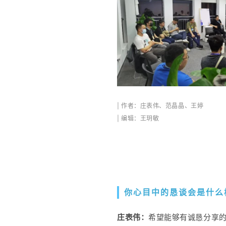
| 作者：庄表伟、范晶晶、王婷
| 编辑：王玥敏
你心目中的恳谈会是什么
庄表伟：
希望能够有诚恳分享