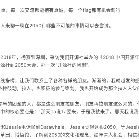
尊重，每一次交流都能抱有真诚，每一个flag都有机会践行
人来聊一聊在2050有哪些不可能的事情可以去尝试。
？
2018年，杨赛到深圳，采访我们开源社举办的《2018 中国开
社到2050大会，办一次“开源社的团聚”。
线搭桥，让我们联系上了各种各样的朋友。渐渐的，我就越发的感
各种鼓动，拉人。也积极的参与策划。我也开始成为那个拉人入伙
来参与的团聚的人，都是这么朋友拉朋友，朋友再拉朋友这么来的。
中的核心要点是：“那天Ta说Ta要来，于是我就来了。那天我说我
和Jessie电话聊到Datawhale，Jessie觉得这很2050，等J
草园，博悟馆，了解到2050的文化和理念：给年青人机会，相信