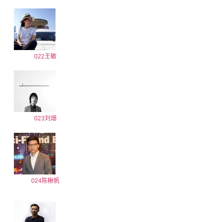
022王敏
023刘畑
024陈楸帆