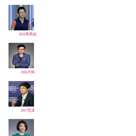
005杨奇函
006卢刚
007范凌