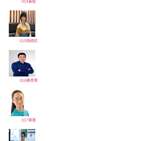
014善智
015陆晓红
016薛贵荣
017曾蓓