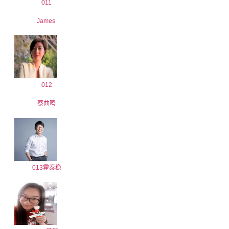
011
James
012
蔡曲鸣
013霍泰稳