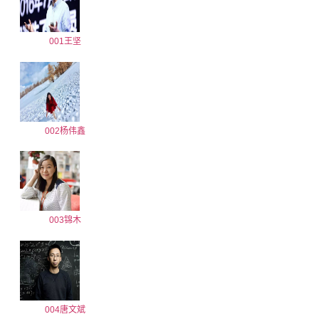
001王坚
002杨伟鑫
003锦木
004唐文斌