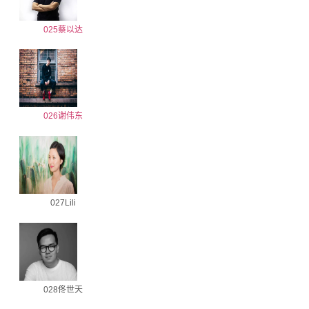
025蔡以达
026谢伟东
027Lili
028佟世天