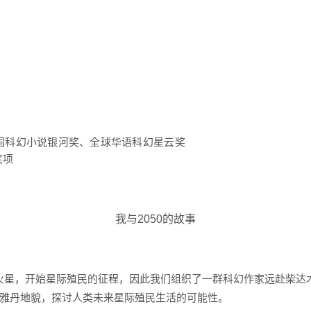
国科幻小说
银河奖
、全球华语
科幻星云奖
奖项
我与2050的故事
火星
，开始
星际殖民
的征程，因此我们组织了一群科幻作家远赴柴达
雅丹地貌，探讨人类
未来星际殖民生活
的可能性。