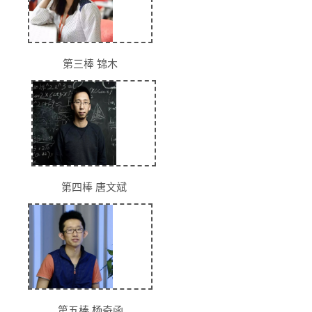
第三棒 锦木
第四棒 唐文斌
第五棒 杨奇函