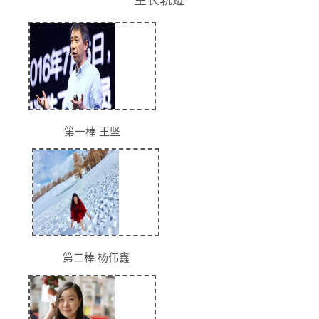
生长轨迹
第一棒 王坚
第二棒 杨伟鑫