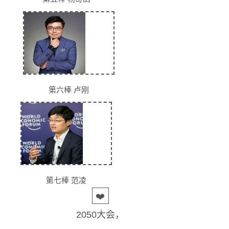
第六棒 卢刚
第七棒 范凌
❤️
2050大会，