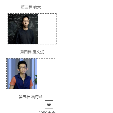
第三棒 锦木
第四棒 唐文斌
第五棒 杨奇函
❤️