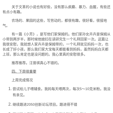
关于文革的小说也有好些，没有那么疯癫、暴力、血腥，有些还
有点小有趣。
农场的、果园的这些，写劳动的，都很有趣，很好看，很接地
气。
有一篇《小芳》，是写他们家保姆的。他们家孙女卉卉是保姆从
小带到两岁半，那时候他媳妇在读研究生一个礼拜回家一次。这篇让
我很安慰，我就想人家卉卉是保姆带的，一个礼拜就见妈妈一次，也
长成了好小孩，那么我们家大宝每天都能看到妈妈，虽然妈妈白天都
上班，那么肯定也是没问题的。我心里真的安慰很多。
推荐推荐。汪曾祺真心不错的。
四、下周很重要
上周完成情况
尝试给儿子喂辅食。
我妈每天喂两次，每次5～10克米粉。我没
有亲见。
继续跟进
2050
创新论坛项目。
跟进得不错