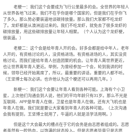
老梗一：我们这个会要成为飞行公里最多的会。全世界的年轻人
从世界各地飞过来，我们不在乎你是哪个国家的，但是我们在乎你飞
了多久。那么势必要装逼地谈碳排放量。那么我们大家都不吃龙虾
了。龙虾都是从澳洲运过来的。我们不吃龙虾，就免去了很多龙虾的
碳排放量，用这些碳排放量让年轻人相聚。（个人认为这个龙虾梗，
很装逼。）
老梗二：这个会是给年青人开的会。好多会都是给中年人，老年
人开的，
有资格讨论的人，没资格进场。有资格进场的人，其实没资
格讨论
。而我们是给年青人创造团聚的机会。
让年青人离世界更近，
也让世界离年青人更近。举例，为曾经参加一个会，轮到我讲的时
候，领导已经开始离席了，所以，最重要的讲话，重要的人都不听。
（王坚博士每次必讲。也许他认为这个梗还可以再用几年。）
新梗一：我们这个会要让年青人看到各种可能。上海有个小卫
星，上次他们沟通会到人说，他们的平均年龄只有31岁。那么不光是
互联网、APP是年青人在做，卫星也是年青人在做。还有大飞机也是
年青人在做。我们就是要让大家看到年青人的各种可能。（上次沟通
会我有提到，王坚博士就用了，牛逼的人就是活学活用啊。）
但是这个大会最大的槽点在于它的会务是由志愿者组成的。志愿
者虽然有一腔热血，以饱满的状态投入。但是志愿者毕竟只是志愿