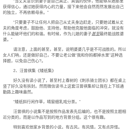
“当丈夫意识到妻子是自己真正、真诚的伙伴，他能够从她那里
获得信心，通过她获得内心的力量，接下来他会自然而然发展出自己
的独立，不再依赖母亲。”
“只要妻子不让任何人把自己从丈夫身边赶走，只要她试着从丈
夫的角度考虑，鼓励他、支持他，帮助他克服他面临的冲突，就没有
什么能破坏他们的和谐。有时候，作为儿媳的妻子
甚至
最终能战胜婆
婆。”
请注意，上面的甚至，甚至，说明婆婆几乎是不可战胜的。所以
女人们呐，还是做好自己，不要让老公做“我和你妈都掉水里”这种选
择题，以免自己伤心?。
2、汪曾祺集《矮纸集》
好久没有读小说了，甚至村上春树的《刺杀骑士团长》都在桌上
竖了好久没有拆封。然而微信读书上这套汪曾祺集却让我在上下班通
勤路上趣味盎然。
“矮纸斜行闲作草，晴窗细乳戏分茶。”
汪曾祺的小说集不是按照作品发表先后编的，也不是按照主题相
近分类的，而是以作品写到的地方背景分组。这个很有趣。
特别喜欢他家乡背景的小说，有古风，有风情，又有点异怪。