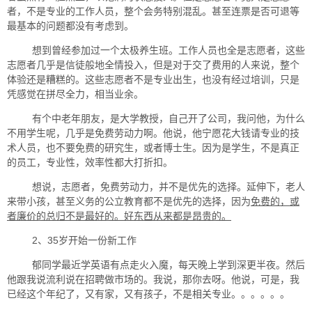
者，不是专业的工作人员，整个会务特别混乱。甚至连票是否可退等
最基本的问题都没有考虑到。
想到曾经参加过一个太极养生班。工作人员也全是志愿者，这些
志愿者几乎是信徒般地全情投入，但是对于交了费用的人来说，整个
体验还是糟糕的。这些志愿者不是专业出生，也没有经过培训，只是
凭感觉在拼尽全力，相当业余。
有个中老年朋友，是大学教授，自己开了公司，我问他，为什么
不用学生呢，几乎是免费劳动力啊。他说，他宁愿花大钱请专业的技
术人员，也不要免费的研究生，或者博士生。因为是学生，不是真正
的员工，专业性，效率性都大打折扣。
想说，志愿者，免费劳动力，并不是优先的选择。延伸下，老人
来带小孩，甚至义务的公立教育都不是优先的选择，因为
免费的，或
者廉价的总归不是最好的。好东西从来都是昂贵的。
2、35岁开始一份新工作
郁同学最近学英语有点走火入魔，每天晚上学到深更半夜。然后
他跟我说流利说在招聘做市场的。我说，那你去呀。他说，可是，我
已经这个年纪了，又有家，又有孩子，不是相关专业。。。。。。