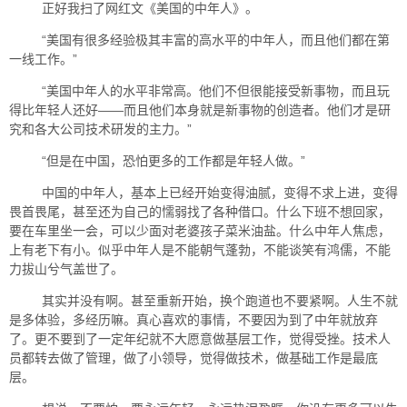
正好我扫了网红文《美国的中年人》。
“美国有很多经验极其丰富的高水平的中年人，而且他们都在第
一线工作。”
“美国中年人的水平非常高。他们不但很能接受新事物，而且玩
得比年轻人还好——而且他们本身就是新事物的创造者。他们才是研
究和各大公司技术研发的主力。”
“但是在中国，恐怕更多的工作都是年轻人做。”
中国的中年人，基本上已经开始变得油腻，变得不求上进，变得
畏首畏尾，甚至还为自己的懦弱找了各种借口。什么下班不想回家，
要在车里坐一会，可以少面对老婆孩子菜米油盐。什么中年人焦虑，
上有老下有小。似乎中年人是不能朝气蓬勃，不能谈笑有鸿儒，不能
力拔山兮气盖世了。
其实并没有啊。甚至重新开始，换个跑道也不要紧啊。人生不就
是多体验，多经历嘛。真心喜欢的事情，不要因为到了中年就放弃
了。更不要到了一定年纪就不大愿意做基层工作，觉得受挫。技术人
员都转去做了管理，做了小领导，觉得做技术，做基础工作是最底
层。