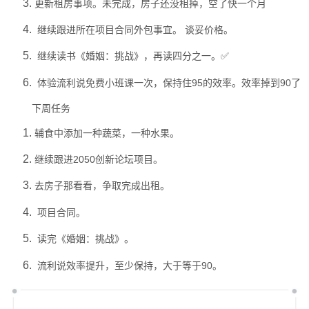
更新租房事项。
未完成，房子还没租掉，空了快一个月
继续
跟进所在项目合同外包事宜。
谈妥价格。
继续读书《婚姻：挑战》，再读四分之一。✅
体验
流利说免费小班课一次，保持住95的效率。
效率掉到90了
下周任务
辅食中添加一种蔬菜，一种水果。
继续跟进
2050
创新论坛项目。
去房子那看看，争取完成出租。
项目合同
。
读完《婚姻：挑战》。
流利说效率提升，至少保持，大于等于90
。