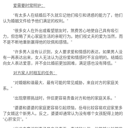
爱需要时常呵护：
“有太多人在结婚后不久就忘记他们吸引和诱惑的能力了，他们
认为婚姻文件给予他们满足的权利。”
“很多女人在外出或看望朋友时，煞费苦心地使自己具有吸引
力，但忽略了关心家庭生活的亲昵行为。她们视丈夫的爱为当然，而
不是不断地重新赢得他的钦佩和感情。”
“许多男人没有认识到，女人要求爱和情感的表达，如果男人没
有一再表达出来，女人无法认为这份爱和情感时不言自明的。结婚后
向女人表达爱意，并不会比婚前更加困难，满足感也没有降低。”
对方家人时相互的任务：
“对婚姻和谐最大、最有可能的常见威胁，来自对方的家庭关
系。”
“出现摩擦挑战时，伴侣更容易责备对方和他的家庭关系。”
“婆婆和婆婆的家庭更容易引起烦恼，岳母比较容易欢迎家里多
了女婿这个新男人。反之，婆婆却通常认为没有哪个女孩配得上她的
“心肝宝贝”。”