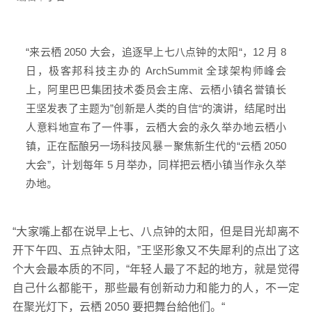
“来云栖 2050 大会，追逐早上七八点钟的太阳“，12 月 8
日，极客邦科技主办的 ArchSummit 全球架构师峰会
上，阿里巴巴集团技术委员会主席、云栖小镇名誉镇长
王坚发表了主题为”创新是人类的自信“的演讲，结尾时出
人意料地宣布了一件事，云栖大会的永久举办地云栖小
镇，正在酝酿另一场科技风暴－聚焦新生代的“云栖 2050
大会”，计划每年 5 月举办，同样把云栖小镇当作永久举
办地。
“大家嘴上都在说早上七、八点钟的太阳，但是目光却离不
开下午四、五点钟太阳，”王坚形象又不失犀利的点出了这
个大会最本质的不同，“年轻人最了不起的地方，就是觉得
自己什么都能干，那些最有创新动力和能力的人，不一定
在聚光灯下，云栖 2050 要把舞台給他们。“